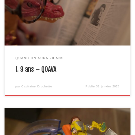
2nde pour tester la vie de fou de journaliste-artisan, était resté
endormi depuis plus d’un an, sagement rangé dans les méandres
du numérique et de mon cerveau malade. Le mal est réparé : le
voici le voilà. Nous […]
QUAND ON AURA 20 ANS
I. 9 ans – QOAVA
par
Capitaine Crochette
Publié
31 janvier 2026
On ne va pas se mentir : on a été et on est mauvais. Franchement,