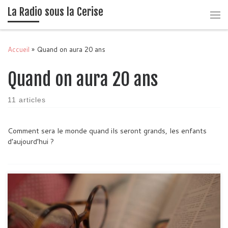
La Radio sous la Cerise
Passer au contenu
Me
Accueil
»
Quand on aura 20 ans
Quand on aura 20 ans
11 articles
Comment sera le monde quand ils seront grands, les enfants
d’aujourd’hui ?
Ça arrive. Ce petit billet, réalisé avec Chloé, venue en stage de