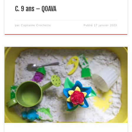
C. 9 ans – QOAVA
par
Capitaine Crochette
Publié
17 janvier 2023
On a tous joué à « qu’est-ce que tu fais si tu gagnes le gros lot au
loto », ou « si tu avais trois vœux », ou encore « si tu avais un super
pouvoir »… Pour les enfants « ce sera comment quand tu seras
grand » c’est un peu pareil. Tout est possible. Vous entendez […]