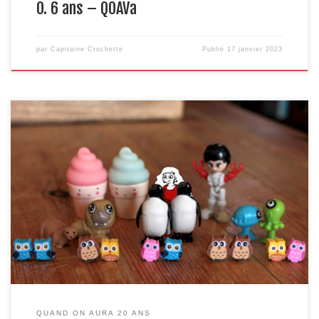
O. 6 ans – QOAVa
par
Capitaine Crochette
Publié
17 janvier 2023
On a tous joué à « qu’est-ce que tu fais si tu gagnes le gros lot au
loto », ou « si tu avais trois vœux », ou encore « si tu avais un super
pouvoir »… Pour les enfants « ce sera comment quand tu seras
grand » c’est un peu pareil. Tout est possible. Vous entendez […]
QUAND ON AURA 20 ANS