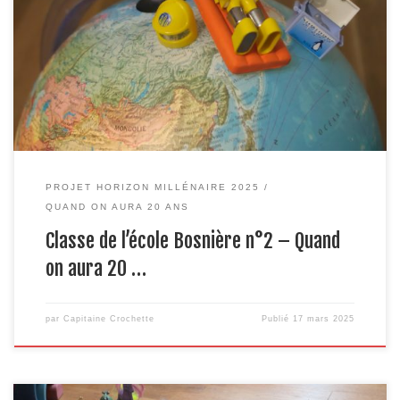
je veux dire, pour cette histoire de changement climatique. On ne
peut pas dire honnêtement qu’on ne savait pas. On n’en a juste pas
foutu une rame, après nous le déluge. Après nous, parlons-en.
Justement, […]
PROJET HORIZON MILLÉNAIRE 2025
QUAND ON AURA 20 ANS
Classe de l’école Bosnière n°2 – Quand
on aura 20 …
par
Capitaine Crochette
Publié
17 mars 2025