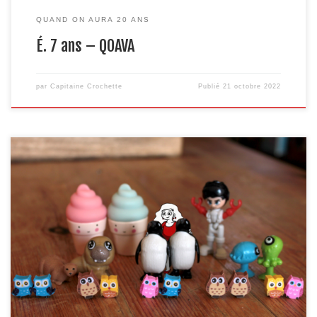
QUAND ON AURA 20 ANS
É. 7 ans – QOAVA
par
Capitaine Crochette
Publié
21 octobre 2022
On a tous joué à « qu’est-ce que tu fais si tu gagnes le gros lot au
loto », ou « si tu avais trois vœux », ou encore « si tu avais un super
pouvoir »… Pour les enfants « ce sera comment quand tu seras
grand » c’est un peu pareil. Tout est possible. Nb : […]