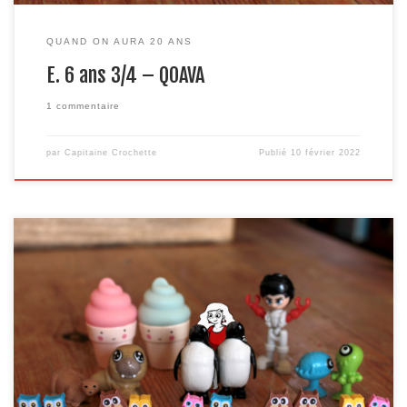
QUAND ON AURA 20 ANS
E. 6 ans 3/4 – QOAVA
1 commentaire
par
Capitaine Crochette
Publié
10 février 2022
On a tous joué à « qu’est-ce que tu fais si tu gagnes le gros lot au
loto », ou « si tu avais trois vœux », ou encore « si tu avais un super
pouvoir »… Pour les enfants « ce sera comment quand tu seras
grand » c’est un peu pareil. Tout est possible. Vous avez […]