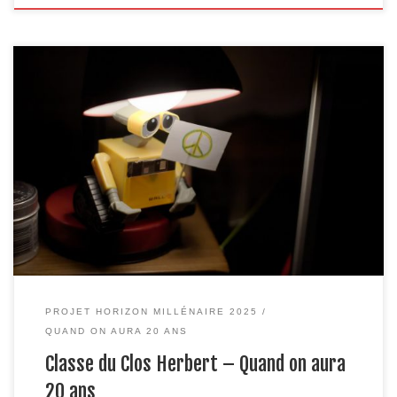
Cette fois, nous y sommes : 2025. La ville de Caen célèbre son
millénaire. Voilà qui est vertigineux, n’est-ce pas ? Pas sûre que le
petit marchand de draps de la foire de Cadomus de 1025 ait eu
complètement en tête qu’il installait son échoppe sur un site qui
sera […]
PROJET HORIZON MILLÉNAIRE 2025
QUAND ON AURA 20 ANS
Classe du Clos Herbert – Quand on aura
20 ans