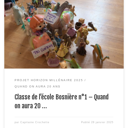
S’amuser au sujet la capacité d’anticipation du film Retour vers le
futur c’est un peu un marronnier. Mais juste une petite info – coup
de vieux : les marmots que vous entendez dans ce billet ont 10
ans. Ils sont donc nés l’année où Marty Mc Fly arrive… Dans le […]
PROJET HORIZON MILLÉNAIRE 2025
QUAND ON AURA 20 ANS
Classe de l’école Bosnière n°1 – Quand
on aura 20 …
par
Capitaine Crochette
Publié
28 janvier 2025