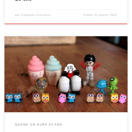
par
Capitaine Crochette
Publié
20 janvier 2025
On a tous joué à « qu’est-ce que tu fais si tu gagnes le gros lot au
loto », ou « si tu avais trois vœux », ou encore « si tu avais un super
pouvoir »… Pour les enfants « ce sera comment quand tu seras
grand » c’est un peu pareil. Tout est possible. Vous entendez […]
QUAND ON AURA 20 ANS