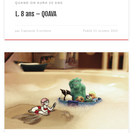
QUAND ON AURA 20 ANS
L. 8 ans – QOAVA
par
Capitaine Crochette
Publié
21 octobre 2022
On a tous joué à « qu’est-ce que tu fais si tu gagnes le gros lot au
loto », ou « si tu avais trois vœux », ou encore « si tu avais un super
pouvoir »… Pour les enfants « ce sera comment quand tu seras
grand » c’est un peu pareil. Tout est possible. Vous entendez […]