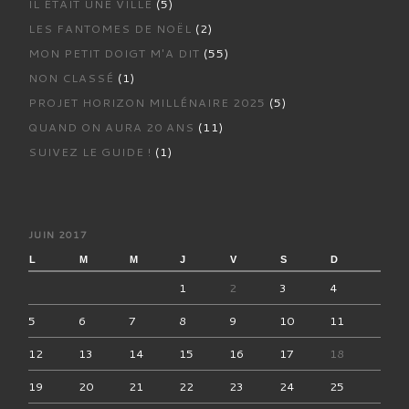
IL ÉTAIT UNE VILLE
(5)
LES FANTOMES DE NOËL
(2)
MON PETIT DOIGT M'A DIT
(55)
NON CLASSÉ
(1)
PROJET HORIZON MILLÉNAIRE 2025
(5)
QUAND ON AURA 20 ANS
(11)
SUIVEZ LE GUIDE !
(1)
JUIN 2017
L
M
M
J
V
S
D
1
2
3
4
5
6
7
8
9
10
11
12
13
14
15
16
17
18
19
20
21
22
23
24
25