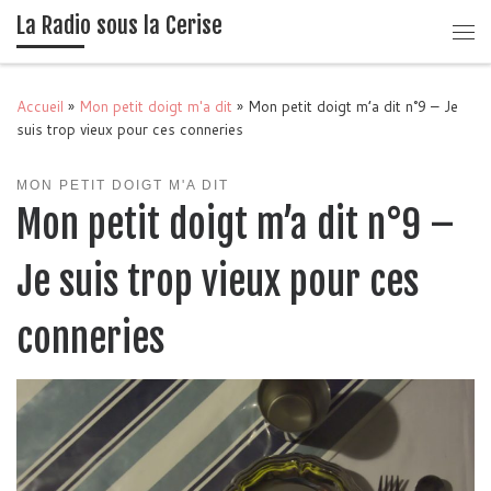
La Radio sous la Cerise
Passer au contenu
Me
Accueil
»
Mon petit doigt m'a dit
»
Mon petit doigt m’a dit n°9 – Je
suis trop vieux pour ces conneries
MON PETIT DOIGT M'A DIT
Mon petit doigt m’a dit n°9 –
Je suis trop vieux pour ces
conneries