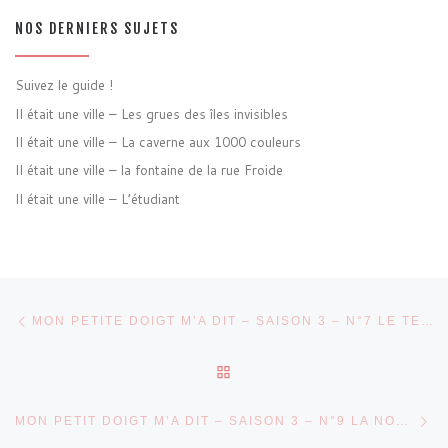
NOS DERNIERS SUJETS
Suivez le guide !
Il était une ville – Les grues des îles invisibles
Il était une ville – La caverne aux 1000 couleurs
Il était une ville – la fontaine de la rue Froide
Il était une ville – L’étudiant
Parcourir les articles
Article précédent
MON PETITE DOIGT M’A DIT – SAISON 3 – N°7 LE TEMPS DES CERISES
RETOUR À LA LISTE DES 
Ar
MON PETIT DOIGT M’A DIT – SAISON 3 – N°9 LA NOUVELLE GÉNÉRATION DÉBARQUE