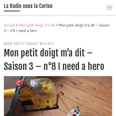
La Radio sous la Cerise
Passer au contenu
Me
Accueil
»
Mon petit doigt m'a dit
»
Mon petit doigt m’a dit – Saison
3 – n°8 I need a hero
MON PETIT DOIGT M'A DIT
Mon petit doigt m’a dit –
Saison 3 – n°8 I need a hero