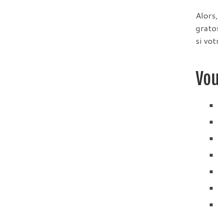
Alors
gratos
si vot
Vou