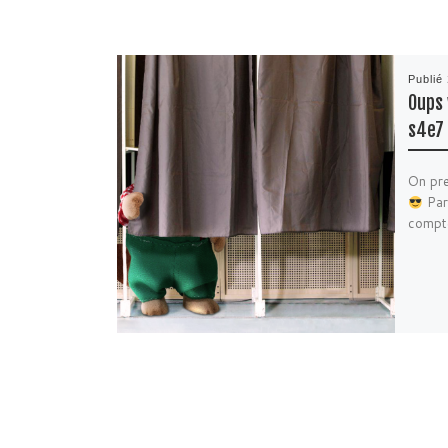
Publié
Oups 
s4e7
On pr
Par
compte