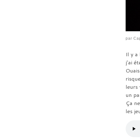
par
Cap
Il y 
j’ai é
Ouais
risqu
leurs
un pa
Ça ne 
les je