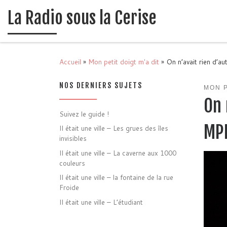
La Radio sous la Cerise
Passer au contenu
Accueil
»
Mon petit doigt m'a dit
»
On n’avait rien d’
NOS DERNIERS SUJETS
MON P
On 
Suivez le guide !
MP
Il était une ville – Les grues des îles
invisibles
Il était une ville – La caverne aux 1000
couleurs
Il était une ville – la fontaine de la rue
Froide
Il était une ville – L’étudiant