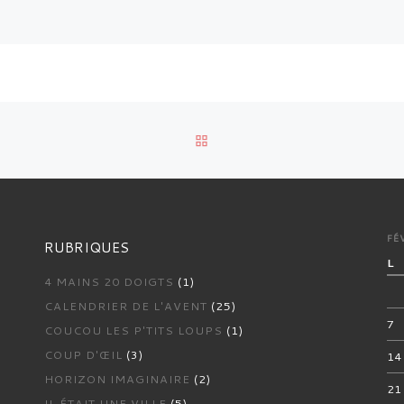
RETOUR À LA LISTE DES 
FÉ
RUBRIQUES
L
4 MAINS 20 DOIGTS
(1)
CALENDRIER DE L'AVENT
(25)
7
COUCOU LES P'TITS LOUPS
(1)
COUP D'ŒIL
(3)
14
HORIZON IMAGINAIRE
(2)
21
IL ÉTAIT UNE VILLE
(5)