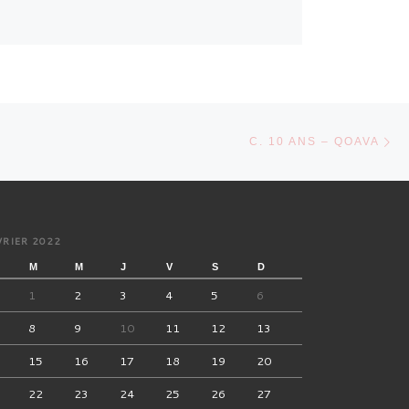
Ar
ARTICLES
C. 10 ANS – QOAVA
VRIER 2022
M
M
J
V
S
D
1
2
3
4
5
6
8
9
10
11
12
13
15
16
17
18
19
20
22
23
24
25
26
27