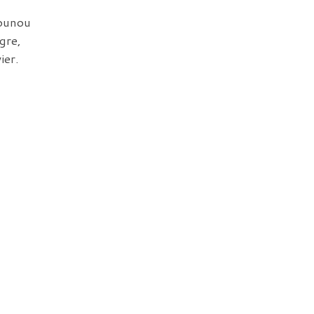
nounou
gre,
ier.