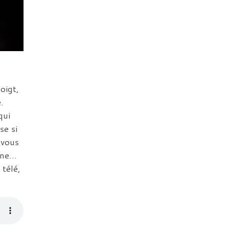
oigt,
.
qui
se si
 vous
aine…
 télé,