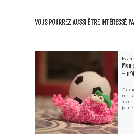
VOUS POURREZ AUSSI ÊTRE INTÉRESSÉ P
Publié
Mon p
– n°4
Mais mo
en mp3
YouTub
joueur