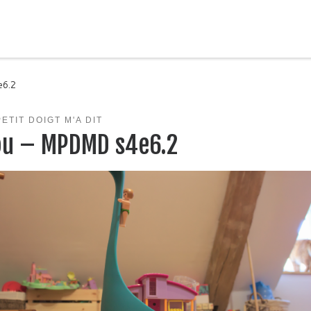
e6.2
ETIT DOIGT M'A DIT
ou – MPDMD s4e6.2