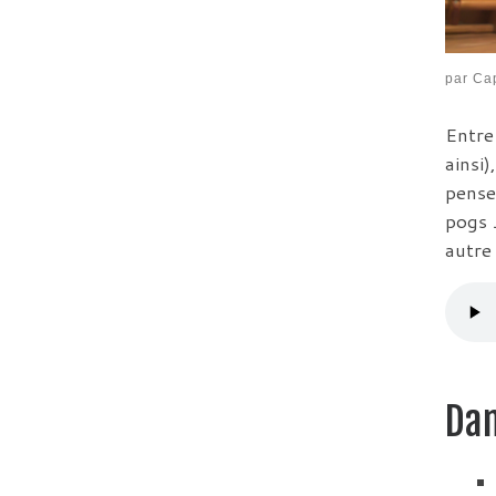
par
Cap
Entre
ainsi)
pense
pogs 
autre
Dan