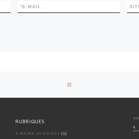
*
E-MAIL
SI
RETOUR À LA LISTE DES 
AV
RUBRIQUES
L
4 MAINS 20 DOIGTS
(1)