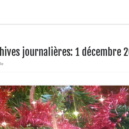
hives journalières:
1 décembre 2
le
er au 25 décembre, la Radio sous la Cerise vous propose un calendrier de l’Av