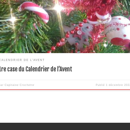
, pour attendre Noël avec les oreilles. Les cases s’ouvrent tous les jours à 8h,
 à 16h et à 20h, et ici, sur internet. Voici la première case : Quatre amis dans 
CALENDRIER DE L'AVENT
1re case du Calendrier de l’Avent
par
Capitaine Crochette
Publié
1 décembre 202