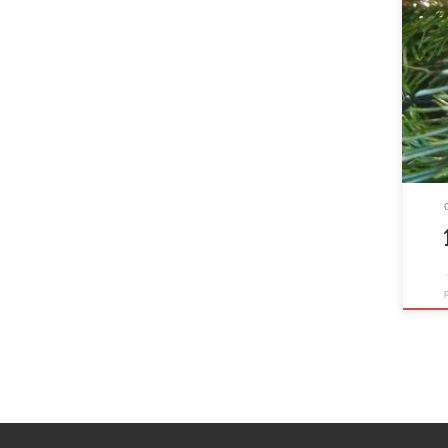
conté
midi,