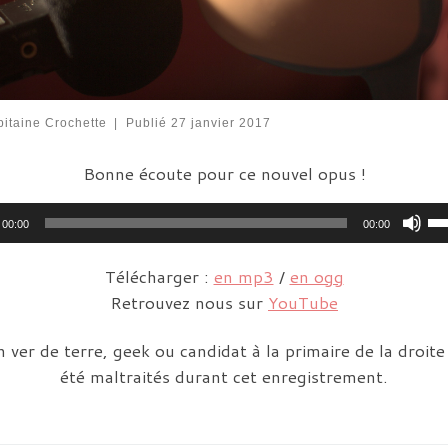
itaine Crochette
|
Publié
27 janvier 2017
Bonne écoute pour ce nouvel opus !
ur
Uti
00:00
00:00
le
fl
Télécharger :
en mp3
/
en ogg
ha
Retrouvez nous sur
YouTube
po
au
 ver de terre, geek ou candidat à la primaire de la droite
ou
été maltraités durant cet enregistrement.
di
le