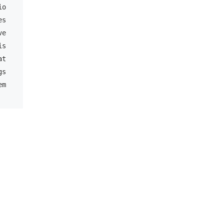
o

s

e

t

em