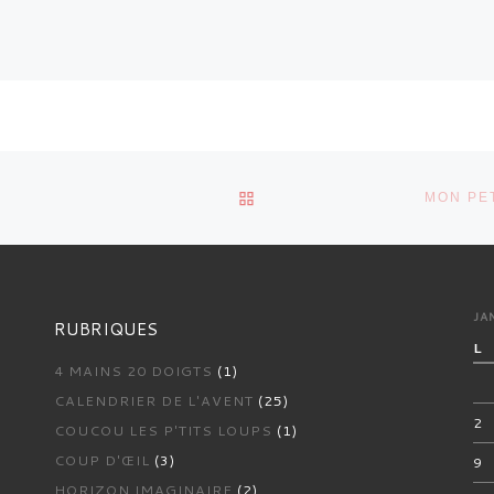
RETOUR À LA LISTE DES 
D
MON PET
JA
RUBRIQUES
L
4 MAINS 20 DOIGTS
(1)
CALENDRIER DE L'AVENT
(25)
2
COUCOU LES P'TITS LOUPS
(1)
COUP D'ŒIL
(3)
9
HORIZON IMAGINAIRE
(2)