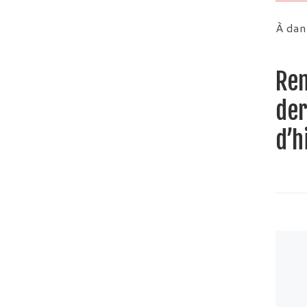
À dan
Ren
der
d’h