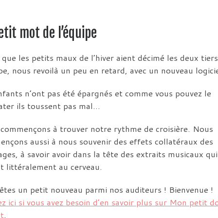
vo
etit mot de l’équipe
 que les petits maux de l’hiver aient décimé les deux tier
ipe, nous revoilà un peu en retard, avec un nouveau logicie
nfants n’ont pas été épargnés et comme vous pouvez le
ater ils toussent pas mal…
commençons à trouver notre rythme de croisière. Nous
nçons aussi à nous souvenir des effets collatéraux des
ges, à savoir avoir dans la tête des extraits musicaux qui
nt littéralement au cerveau.
êtes un petit nouveau parmi nos auditeurs ! Bienvenue !
z ici si vous avez besoin d’en savoir plus sur
Mon petit do
it
.