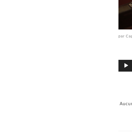
par
Cap
Lecte
audio
Aucun