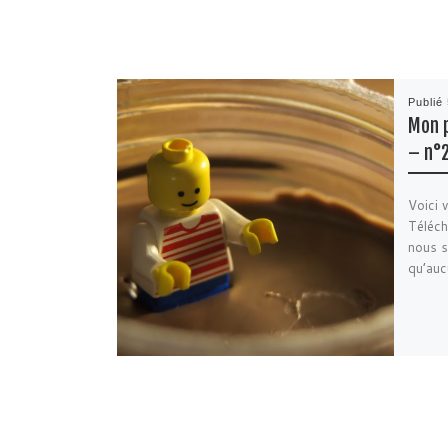
Publié
Mon p
– n°2
Voici 
Téléch
nous s
qu’auc