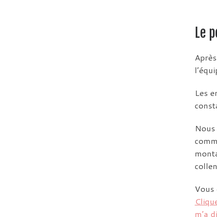
Le p
Après
l’équ
Les e
const
Nous 
comme
monta
colle
Vous 
Clique
m’a d