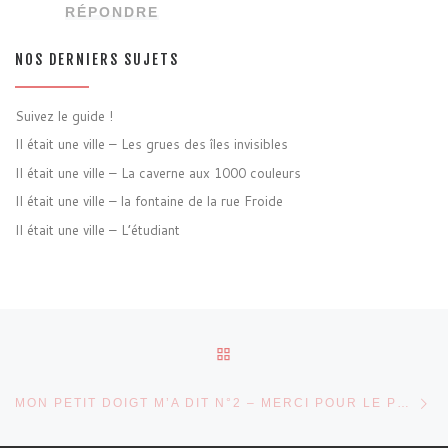
RÉPONDRE
NOS DERNIERS SUJETS
Suivez le guide !
Il était une ville – Les grues des îles invisibles
Il était une ville – La caverne aux 1000 couleurs
Il était une ville – la fontaine de la rue Froide
Il était une ville – L’étudiant
Parcourir les articles
RETOUR À LA LISTE DES 
Ar
MON PETIT DOIGT M’A DIT N°2 – MERCI POUR LE POISSON