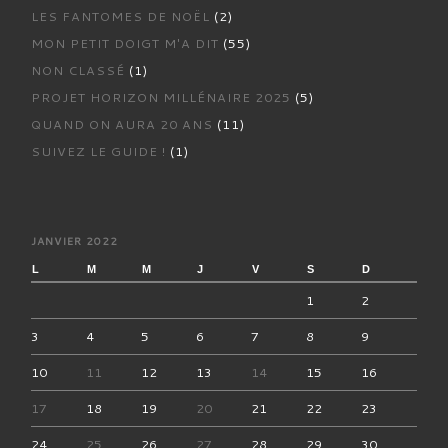
LES FANTOMES DE NOËL
(2)
MON PETIT DOIGT M'A DIT
(55)
NON CLASSÉ
(1)
PROJET HORIZON MILLÉNAIRE 2025
(5)
QUAND ON AURA 20 ANS
(11)
SUIVEZ LE GUIDE !
(1)
JANVIER 2022
L
M
M
J
V
S
D
1
2
3
4
5
6
7
8
9
10
11
12
13
14
15
16
17
18
19
20
21
22
23
24
25
26
27
28
29
30