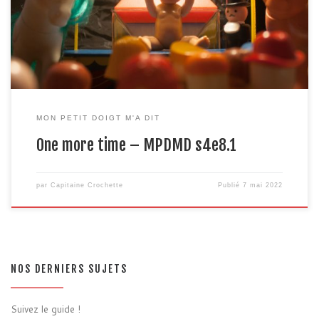
qui s’appelle Renaissance*. * Pour ceux qui dormaient en classe
d’histoire en 5e et 4e, la […]
MON PETIT DOIGT M'A DIT
One more time – MPDMD s4e8.1
par
Capitaine Crochette
Publié
7 mai 2022
NOS DERNIERS SUJETS
Suivez le guide !