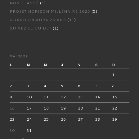
NON CLASSÉ
(1)
PROJET HORIZON MILLÉNAIRE 2025
(5)
QUAND ON AURA 20 ANS
(11)
SUIVEZ LE GUIDE !
(1)
MAI 2022
L
M
M
J
V
S
D
1
2
3
4
5
6
7
8
9
10
11
12
13
14
15
16
17
18
19
20
21
22
23
24
25
26
27
28
29
30
31