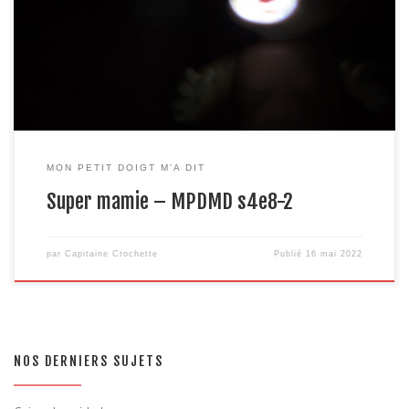
Jeanne Calment et son viager) Vous avez entendu dans ce billet Je
ne suis pas une vedette – Luc Dominique, mieux connue sous le
nom Sœur […]
MON PETIT DOIGT M'A DIT
Super mamie – MPDMD s4e8-2
par
Capitaine Crochette
Publié
16 mai 2022
NOS DERNIERS SUJETS