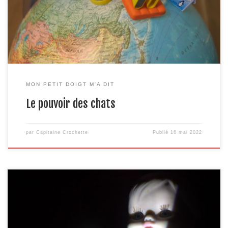
cette solution, on me l’a déjà proposé, il y a 10 ans, lors de la
première saison. Ce qui […]
MON PETIT DOIGT M'A DIT
Le pouvoir des chats
par
Capitaine Crochette
Publié
16 mai 2022
En parlant de vieux trucs, elle a dû en connaître, la nouvelle
doyenne de l’humanité ! (Notez que je vous évite une vanne sur