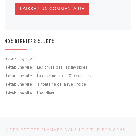
NOS DERNIERS SUJETS
Suivez le guide !
Il était une ville – Les grues des îles invisibles
Il était une ville – La caverne aux 1000 couleurs
Il était une ville – la fontaine de la rue Froide
Il était une ville – L’étudiant
Parcourir les articles
Article précédent
DES PETITES FLAMMES DANS LE CŒUR DES GENS – LFDN