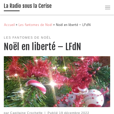
La Radio sous la Cerise
Passer au contenu
Me
Accueil
»
Les fantomes de Noël
»
Noël en liberté – LFdN
LES FANTOMES DE NOËL
Noël en liberté – LFdN
par
Capitaine Crochette
|
Publié
19 décembre 2022