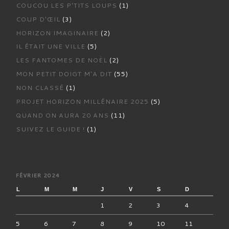
COUCOU LES P'TITS LOUPS
(1)
COUP D'ŒIL
(3)
HORIZON IMAGINAIRE
(2)
IL ÉTAIT UNE VILLE
(5)
LES FANTOMES DE NOËL
(2)
MON PETIT DOIGT M'A DIT
(55)
NON CLASSÉ
(1)
PROJET HORIZON MILLÉNAIRE 2025
(5)
QUAND ON AURA 20 ANS
(11)
SUIVEZ LE GUIDE !
(1)
FÉVRIER 2024
L
M
M
J
V
S
D
1
2
3
4
5
6
7
8
9
10
11