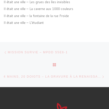
Il était une ville – Les grues des îles invisibles
Il était une ville – La caverne aux 1000 couleurs
Il était une ville – la fontaine de la rue Froide
Il était une ville – L’étudiant
Parcourir les articles
Article précédent
MISSION SURVIE – MPDD S5E6-1
RETOUR À LA LISTE DES 
Ar
4 MAINS, 20 DOIGTS – LA GRAVURE À LA RENAISSANCE