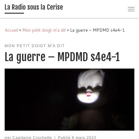
La Radio sous la Cerise
Passer au contenu
Me
Accueil
»
Mon petit doigt m'a dit
»
La guerre – MPDMD s4e4-1
MON PETIT DOIGT M'A DIT
La guerre – MPDMD s4e4-1
par
Capitaine Crochette
|
Publié
6 mars 2022